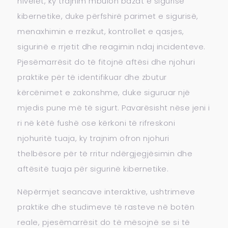
nivelet, ky trajnim mbulon bazat e sigurisë
kibernetike, duke përfshirë parimet e sigurisë,
menaxhimin e rrezikut, kontrollet e qasjes,
sigurinë e rrjetit dhe reagimin ndaj incidenteve.
Pjesëmarrësit do të fitojnë aftësi dhe njohuri
praktike për të identifikuar dhe zbutur
kërcënimet e zakonshme, duke siguruar një
mjedis pune më të sigurt. Pavarësisht nëse jeni i
ri në këtë fushë ose kërkoni të rifreskoni
njohuritë tuaja, ky trajnim ofron njohuri
thelbësore për të rritur ndërgjegjësimin dhe
aftësitë tuaja për sigurinë kibernetike.
Nëpërmjet seancave interaktive, ushtrimeve
praktike dhe studimeve të rasteve në botën
reale, pjesëmarrësit do të mësojnë se si të