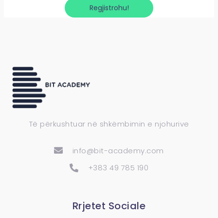
Regjistrohu!
Të përkushtuar në shkëmbimin e njohurive
info@bit-academy.com
+383 49 785 190
Rrjetet Sociale