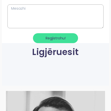
Regjistrohu!
Ligjëruesit