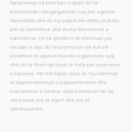
Pjesëmarrja në këtë kurs trajnim do të
përmirësojë ndërgjegjësimin tuaj për sigurinë
kibernetike dhe do t’ju pajisë me aftësi praktike
për të identifikuar dhe zbutur kërcënimet e
zakonshme. Do të qëndroni të informuar për
rreziqet e reja, do të promovoni një kulturë
proaktive të sigurisë brenda organizatës tuaj
dhe do të fitoni një bazë të fortë për avancimin
e karrierës. Për më tepër, kursi do t’ju ndihmojë
të kuptoni kërkesat e pajtueshmërisë dhe
menaxhimin e rrezikut, duke kontribuar në një
vend pune më të sigurt dhe më të
qëndrueshëm.