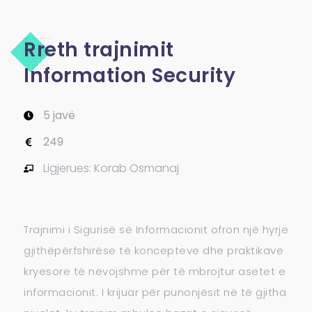
Rreth trajnimit
Information Security
5 javë
249
Ligjerues: Korab Osmanaj
Trajnimi i Sigurisë së Informacionit ofron një hyrje
gjithëpërfshirëse të koncepteve dhe praktikave
kryesore të nevojshme për të mbrojtur asetet e
informacionit. I krijuar për punonjësit në të gjitha