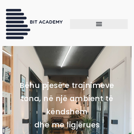
Bëhu pjesë e trajnimeve
tona, në një ambient të
këndshëm
dhe me ligjërues