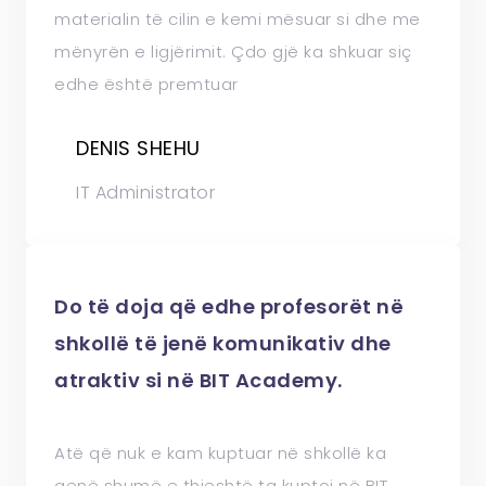
materialin të cilin e kemi mësuar si dhe me
mënyrën e ligjërimit. Çdo gjë ka shkuar siç
edhe është premtuar
DENIS SHEHU
IT Administrator
Do të doja që edhe profesorët në
shkollë të jenë komunikativ dhe
atraktiv si në BIT Academy.
Atë që nuk e kam kuptuar në shkollë ka
qenë shumë e thjeshtë ta kuptoj në BIT