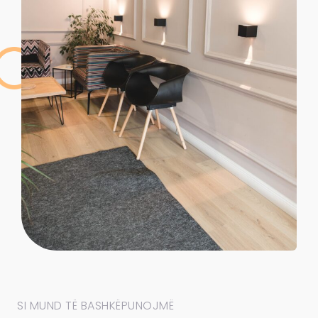
SI MUND TË BASHKËPUNOJMË