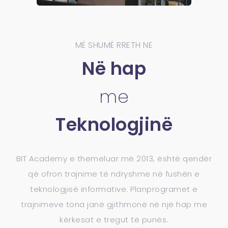
MË SHUMË RRETH NE
Në hap
me
Teknologjinë
BIT Academy e themeluar më 2013, është qendër
që ofron trajnime të ndryshme në fushën e
teknologjisë informative. Planprogramet e
trajnimeve tona janë gjithmonë në një hap me
kërkesat e tregut të punës.