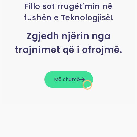
Fillo sot rrugëtimin në
fushën e Teknologjisë!
Zgjedh njërin nga
trajnimet që i ofrojmë.
Më shumë