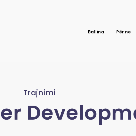
Ballina
Për ne
Trajnimi
ver Developm