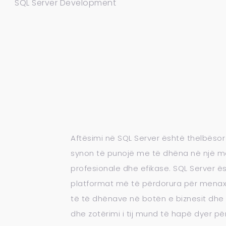
SQL Server Development​
Aftësimi në SQL Server është thelbëso
synon të punojë me të dhëna në një m
profesionale dhe efikase. SQL Server ë
platformat më të përdorura për mena
të të dhënave në botën e biznesit dhe 
dhe zotërimi i tij mund të hapë dyer pë