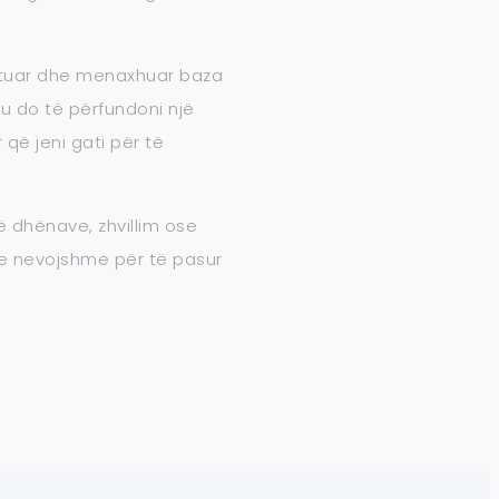
zbatuar dhe menaxhuar baza
tu do të përfundoni një
 që jeni gati për të
ë dhënave, zhvillim ose
n e nevojshme për të pasur