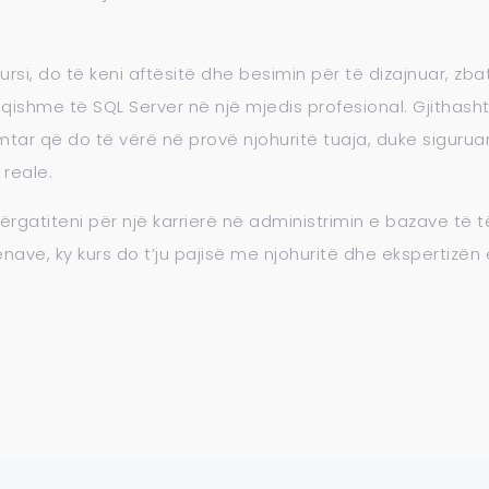
 kursi, do të keni aftësitë dhe besimin për të dizajnuar, 
qishme të SQL Server në një mjedis profesional. Gjithash
mtar që do të vërë në provë njohuritë tuaja, duke siguruar
 reale.
rgatiteni për një karrierë në administrimin e bazave të t
ënave, ky kurs do t’ju pajisë me njohuritë dhe ekspertizë