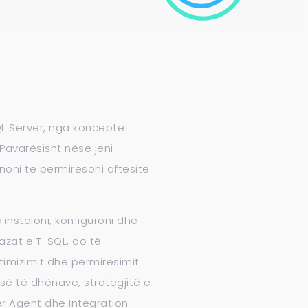
QL Server, nga konceptet
Pavarësisht nëse jeni
ynoni të përmirësoni aftësitë
 instaloni, konfiguroni dhe
azat e T-SQL, do të
timizimit dhe përmirësimit
së të dhënave, strategjitë e
er Agent dhe Integration