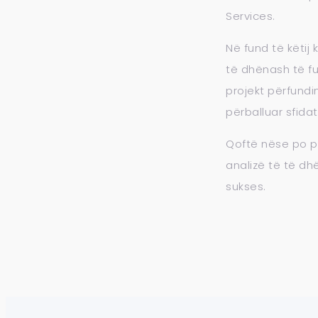
Services.
Në fund të këtij
të dhënash të fu
projekt përfundi
përballuar sfidat
Qoftë nëse po pë
analizë të të dh
sukses.