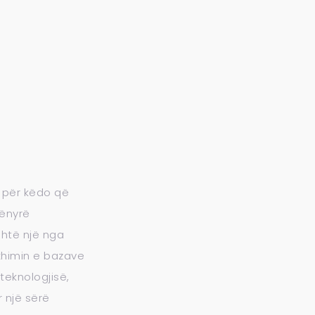
r për këdo që
ënyrë
shtë një nga
xhimin e bazave
teknologjisë,
r një sërë