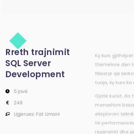
Rreth trajnimit
Ky kurs gjithëpë
SQL Server
themelore deri t
Development
fillestar që kër
tuaja, ky kurs ka 
5 javë
Gjatë kursit, do 
249
menaxhoni bazat
Ligjerues: Fat Limani
eksploroni tekni
të performancës.
rezervimit dhe p