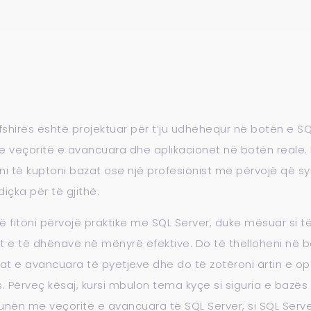
rfshirës është projektuar për t’ju udhëhequr në botën e S
e veçoritë e avancuara dhe aplikacionet në botën reale. 
koni të kuptoni bazat ose një profesionist me përvojë që s
diçka për të gjithë.
të fitoni përvojë praktike me SQL Server, duke mësuar si të
 e të dhënave në mënyrë efektive. Do të thelloheni në b
kat e avancuara të pyetjeve dhe do të zotëroni artin e op
 Përveç kësaj, kursi mbulon tema kyçe si siguria e bazës 
unën me veçoritë e avancuara të SQL Server, si SQL Serv